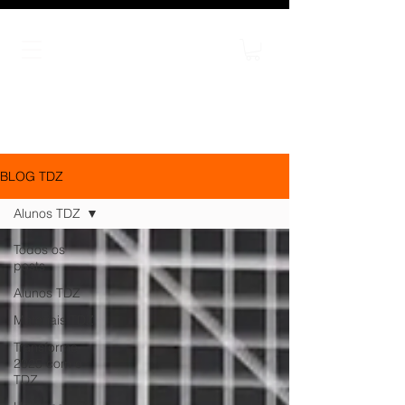
BLOG TDZ
Alunos TDZ
Todos os
posts
Alunos TDZ
Materiais TDZ
Transforme
2025 com o
TDZ