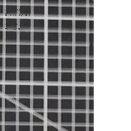
Universo TDZ
Colagem de
Tênis do Zero
Desafio
Halloween