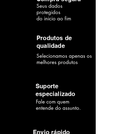
Material: Papel cartão 250 gramas
Seus dados
Tipo: molde de corte
protegidos
do inicio ao fim
Produtos de
qualidade
Selecionamos apenas os
melhores produtos
Suporte
especializado
Fale com quem
entende do assunto.
Envio rápido