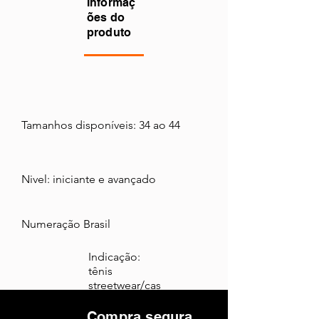
Informaç
ões do
produto
Tamanhos disponíveis: 34 ao 44
Nivel: iniciante e avançado
Numeração Brasil
Indicação:
tênis
streetwear/cas
ual
Compra segura