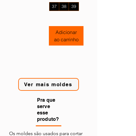
37
38
39
+5
Adicionar
ao carrinho
Ver mais
Ver mais moldes
Pra que
serve
esse
produto?
Os moldes são usados para cortar