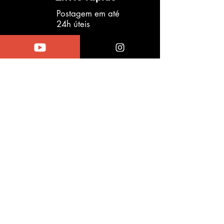
Postagem em até
24h úteis
Quer aprender a usar os
moldes
do
jeito certo?
Existe um método por traz de
cada etapa.