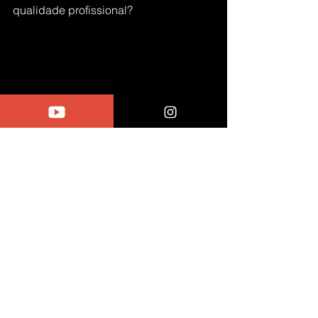
qualidade profissional?
Alexander Iesu - Método CTZ - Colagem 
de Tênis do Zero
No Curso Colagem de Tênis do Zero 
(CTZ), ensino tudo o que você precisa 
para colar solados com perfeição — 