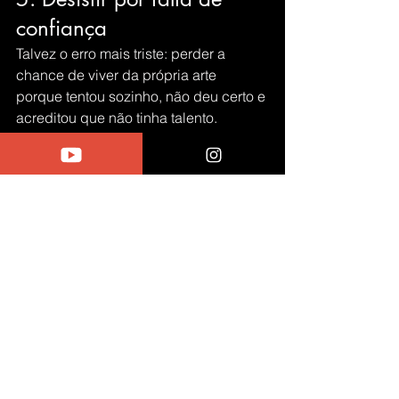
confiança
Talvez o erro mais triste: perder a 
chance de viver da própria arte 
porque tentou sozinho, não deu certo e 
acreditou que não tinha talento.
Mas na verdade 
o problema não era 
você — eram os métodos errados.
Como evitar: Sabendo que o poder de 
fazer qualquer coisa está na 
DECISÃO, de fazer, de querer e de não 
parar.
Por que não seguir 
sozinho?
Aprender tênis artesanal do zero sem 
guia é como tentar dirigir sem nunca 