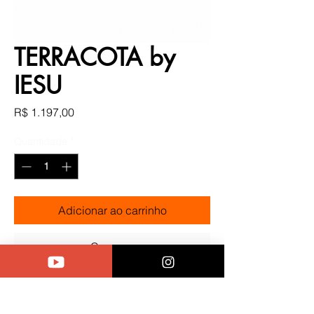
TERRACOTA by
IESU
Preço
R$ 1.197,00
Quantidade
*
Adicionar ao carrinho
Comprar
Esse modelo tem o nome de
Terracota por ter um couro que