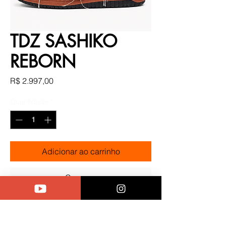
TDZ SASHIKO
REBORN
Preço
R$ 2.997,00
Quantidade
*
Adicionar ao carrinho
Comprar
SASHIKO REBORN
Criado a partir do