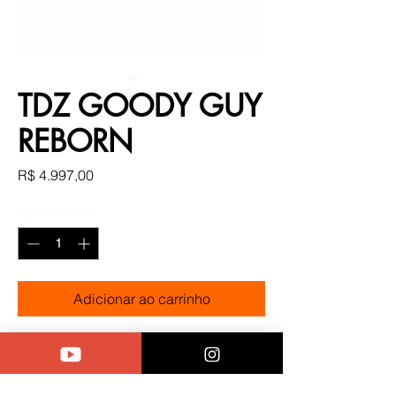
TDZ GOODY GUY
REBORN
Preço
R$ 4.997,00
Quantidade
*
Adicionar ao carrinho
Comprar
TDZ GOOD GUY REBORN