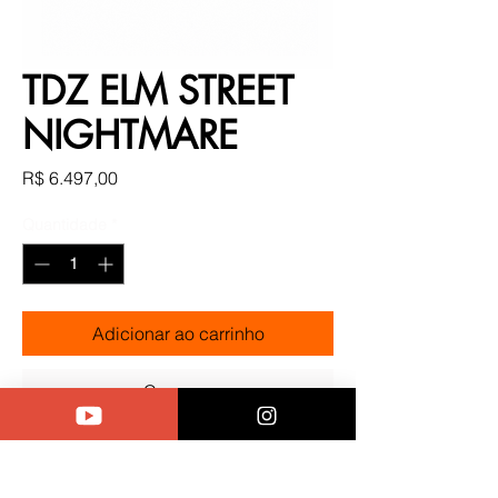
TDZ ELM STREET
NIGHTMARE
Preço
R$ 6.497,00
Quantidade
*
Adicionar ao carrinho
Comprar
Alguns tênis são criados…
Outros parecem ter escapado de