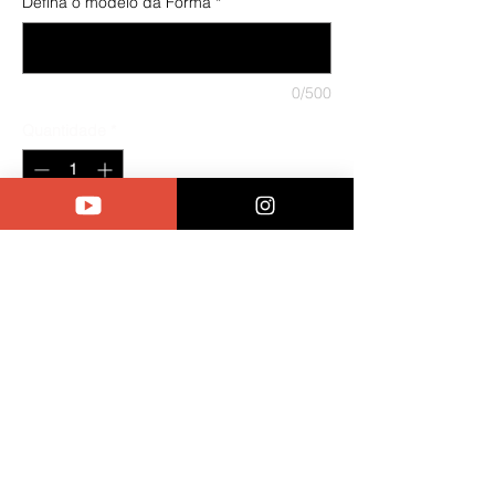
Defina o modelo da Forma
*
0/500
Quantidade
*
Adicionar ao carrinho
Comprar
Essa forma foi desenvolvida pelo
Alexander Iesu e atraves dela a
modelagem fica mais harmonioza
e pratica de ser executada. Um
molde de plástico de alta
densidade feito especificamente