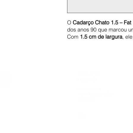
O
Cadarço Chato 1.5 – Fat
dos anos 90 que marcou u
Com
1.5 cm de largura
, el
entrega volume e presença 
Ideal para tênis robustos
toque old school e cheio de
Fabricado com material res
perfeito para complementar 
INFORMAÇÕES
autenticidade.
SOBRE NÓS
CONTATE-NOS
TROCAS E DEVOLUÇÕES
FÓRUM TDZ
FAQs