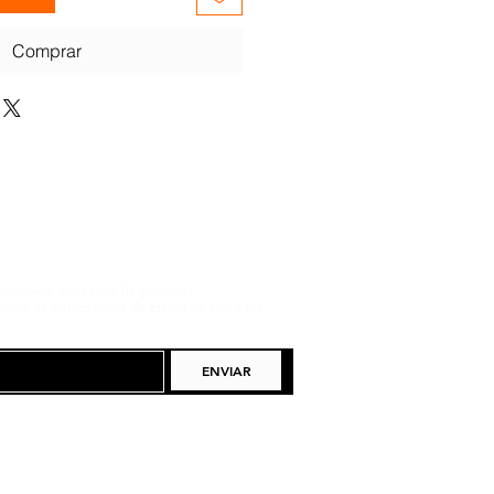
Comprar
xclusivos, pré-venda de próximos
pados de nossas aulas de escola de calçados
ENVIAR