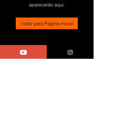
aparecerão aqui.
Voltar para Página inicial
TÊNIS DO ZERO ©
INFORMAÇÕES
CONTATE-NOS
PRODUTOS
SOBRE NÓS
PERSONALIZADOS
LOJA TDZ
TROCAS E DEVOLUÇÕES
SOLICITAR PROJETOS
FÓRUM TDZ
STÚDIOS TDZ
FAQs
©2022 Alexander Iesu
​todos direitos reservados