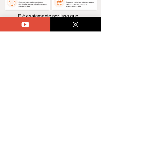
E é exatamente por isso que…
As vagas
não ficam abertas
o tempo
todo.
Porque o
acompanhamento é real.
Quero entrar na próxima turma do TDZ
Entre na lista e seja avisado antes da próxima abertura
Quem entra no
momento certo,
aproveita
muito mais o processo.