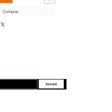
Comprar
xclusivos, pré-venda de próximos
pados de nossas aulas de escola de calçados
ENVIAR