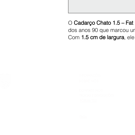
O
Cadarço Chato 1.5 – Fat
dos anos 90 que marcou u
Com
1.5 cm de largura
, el
entrega volume e presença 
Ideal para tênis robustos
toque old school e cheio de
Fabricado com material res
perfeito para complementar 
INFORMAÇÕES
autenticidade.
SOBRE NÓS
CONTATE-NOS
TROCAS E DEVOLUÇÕES
FÓRUM TDZ
FAQs