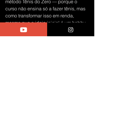
método Tênis do Zero — porque o 
curso não ensina só a fazer tênis, mas 
como transformar isso em renda, 
mesmo que a ideia inicial é um hobby, 
assim como era para mim e hoje meu 
hobby é viver de tênis artesanal.
🛤️ Mas e se não der certo pra mim?
Essa é uma dúvida comum. E natural.
O medo de falhar faz parte. Mas 
quando você segue um método 
validado, com suporte, comunidade e 
passo a passo, as chances de errar 
diminuem drasticamente, senão para 
zero, unindo a sua vontade com o que 
entrego no método TDZ as chances 
são de você mudar sua vida em tempo 
record. 